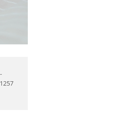
-
01257