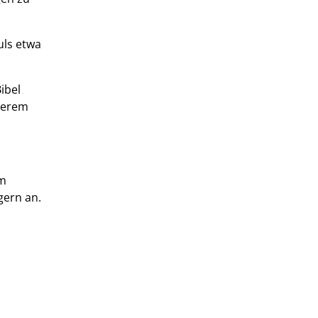
uls etwa
ibel
serem
em
gern an.