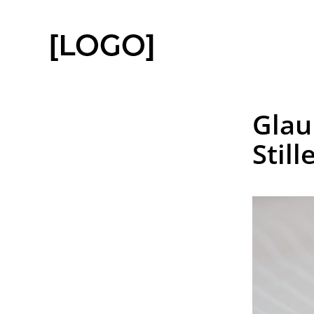
Glaub
Still